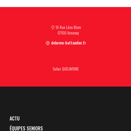
16 Rue Léon Blum
07100 Annonay
delorme-battandier.fr
Suliac QUELAVOINE
ACTU
ÉQUIPES SENIORS