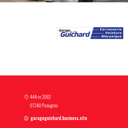
444 rn 2082
07340 Peaugres
garageguichard.business.site