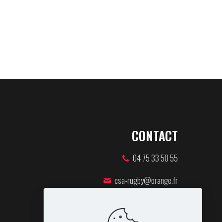
CONTACT
04 75 33 50 55
csa-rugby@orange.fr
46 rue Pierre de Coubertin,
07100 ANNONAY