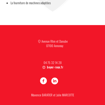
La fourniture de machines adaptées
Avenue Rhin et Danube
07100 Annonay
04 75 32 14 28
boyer-roux.fr
Maxence BARATIER et Julie MARCOTTE