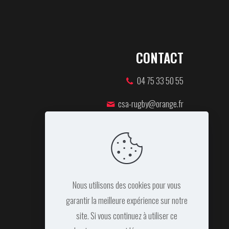
CONTACT
04 75 33 50 55
csa-rugby@orange.fr
46 rue Pierre de Coubertin,
07100 ANNONAY
Nous utilisons des cookies pour vous
garantir la meilleure expérience sur notre
site. Si vous continuez à utiliser ce