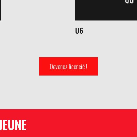
U6
Devenez licencié !
JEUNE