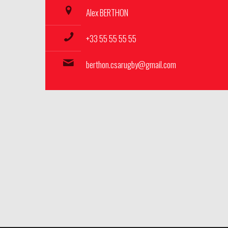
Alex BERTHON
+33 55 55 55 55
berthon.csarugby@gmail.com