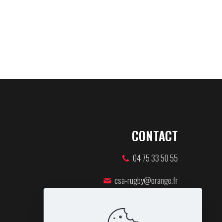
CONTACT
04 75 33 50 55
csa-rugby@orange.fr
46 rue Pierre de Coubertin,
07100 ANNONAY