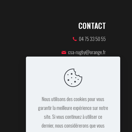
CONTACT
04 75 33 50 55
csa-rugby@orange.fr
46 rue Pierre de Coubertin,
07100 ANNONAY
Nous utilisons des cookies pour vous
garantir la meilleure expérience sur notre
site. Si vous continuez à utiliser ce
dernier, nous considérerons que vous