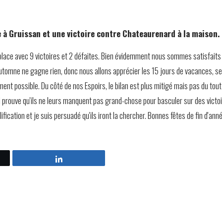
 à Gruissan et une victoire contre Chateaurenard à la maison.
re place avec 9 victoires et 2 défaites. Bien évidemment nous sommes satisfait
d'automne ne gagne rien, donc nous allons apprécier les 15 jours de vacances,
ement possible. Du côté de nos Espoirs, le bilan est plus mitigé mais pas du tou
prouve qu'ils ne leurs manquent pas grand-chose pour basculer sur des victoire
lification et je suis persuadé qu'ils iront la chercher. Bonnes fêtes de fin d'a
Partagez