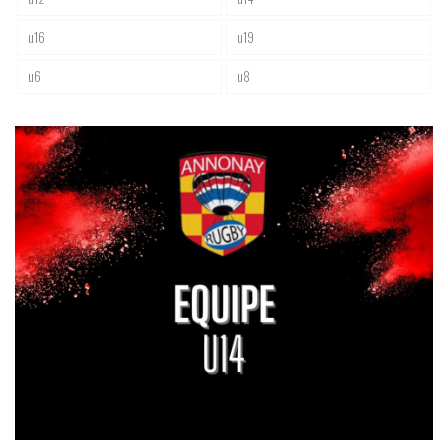
u16
u19
u6
u8