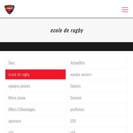
ecole de rugby
Tous
Actualités
ecole de rugby
equipe seniors
equipes jeunes
Espoirs
filière jeune
Général
Offres Cs'Avantages
portfolios
sponsors
U10
u12
u14